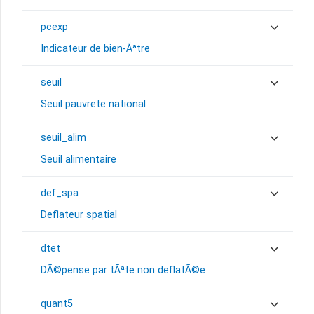
pcexp
Indicateur de bien-Ãªtre
seuil
Seuil pauvrete national
seuil_alim
Seuil alimentaire
def_spa
Deflateur spatial
dtet
DÃ©pense par tÃªte non deflatÃ©e
quant5