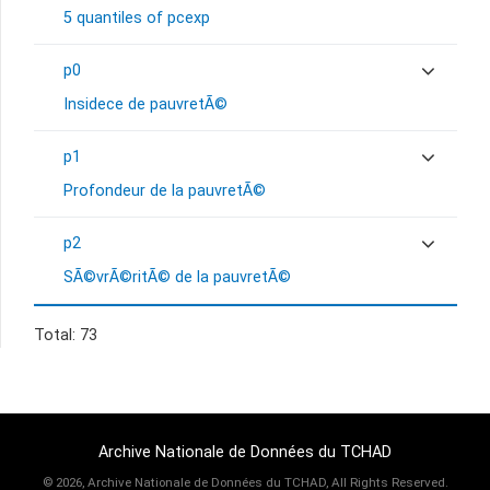
5 quantiles of pcexp
p0
Insidece de pauvretÃ©
p1
Profondeur de la pauvretÃ©
p2
SÃ©vrÃ©ritÃ© de la pauvretÃ©
Total: 73
Archive Nationale de Données du TCHAD
©
2026, Archive Nationale de Données du TCHAD, All Rights Reserved.