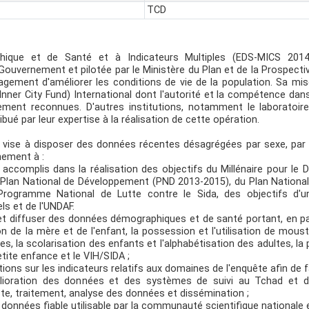
TCD
hique et de Santé et à Indicateurs Multiples (EDS-MICS 2014-
uvernement et pilotée par le Ministère du Plan et de la Prospective
engagement d'améliorer les conditions de vie de la population. Sa m
F (Inner City Fund) International dont l'autorité et la compétence 
ment reconnues. D'autres institutions, notamment le laboratoire
bué par leur expertise à la réalisation de cette opération.
ise à disposer des données récentes désagrégées par sexe, par ca
nement à :
s accomplis dans la réalisation des objectifs du Millénaire pour le
Plan National de Développement (PND 2013-2015), du Plan National 
Programme National de Lutte contre le Sida, des objectifs d'
s et de l'UNDAF.
 et diffuser des données démographiques et de santé portant, en partic
on de la mère et de l'enfant, la possession et l'utilisation de mousti
 la scolarisation des enfants et l'alphabétisation des adultes, la 
etite enfance et le VIH/SIDA ;
ions sur les indicateurs relatifs aux domaines de l'enquête afin de fac
élioration des données et des systèmes de suivi au Tchad et de
cte, traitement, analyse des données et dissémination ;
 données fiable utilisable par la communauté scientifique nationale 