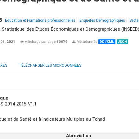
5
Education et Formations professionnelles
Enquêtes Démographiques
Secte
 la Statistique, des Études Économiques et Démographiques (INSEED
 01, 2021
Affichage par page
10679
Métadonnée
DDI/XML
JSON
EXES
TÉLÉCHARGER LES MICRODONNÉES
ique
S-2014-2015-V1.1
e et de Santé et à Indicateurs Multiples au Tchad
Abréviation