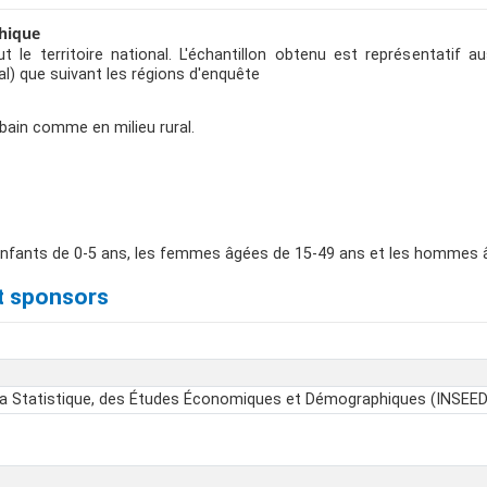
hique
t le territoire national. L'échantillon obtenu est représentatif au
ral) que suivant les régions d'enquête
rbain comme en milieu rural.
s enfants de 0-5 ans, les femmes âgées de 15-49 ans et les hommes 
t sponsors
e la Statistique, des Études Économiques et Démographiques (INSEED