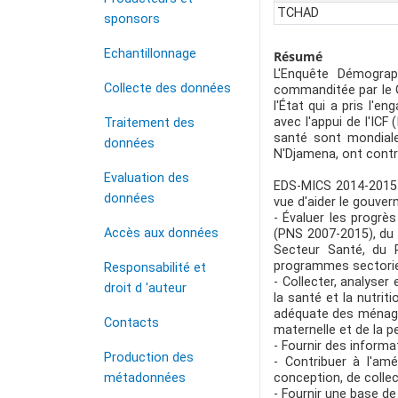
TCHAD
sponsors
Echantillonnage
Résumé
L'Enquête Démograp
Collecte des données
commanditée par le Go
l'État qui a pris l'
avec l'appui de l'IC
Traitement des
santé sont mondiale
données
N'Djamena, ont contri
Evaluation des
EDS-MICS 2014-2015 v
données
vue d'aider le gouver
- Évaluer les progrè
Accès aux données
(PNS 2007-2015), du 
Secteur Santé, du 
programmes sectoriel
Responsabilité et
- Collecter, analyser
droit d 'auteur
la santé et la nutriti
adéquate des ménages,
Contacts
maternelle et de la p
- Fournir des informat
Production des
- Contribuer à l'am
métadonnées
conception, de colle
- Fournir une base de