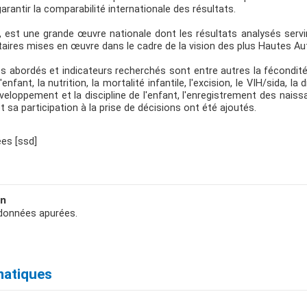
garantir la comparabilité internationale des résultats.
est une grande œuvre nationale dont les résultats analysés servir
taires mises en œuvre dans le cadre de la vision des plus Hautes Au
 abordés et indicateurs recherchés sont entre autres la fécondité, la
'enfant, la nutrition, la mortalité infantile, l'excision, le VIH/sida, 
eloppement et la discipline de l'enfant, l'enregistrement des naiss
 sa participation à la prise de décisions ont été ajoutés.
es [ssd]
on
 données apurées.
matiques