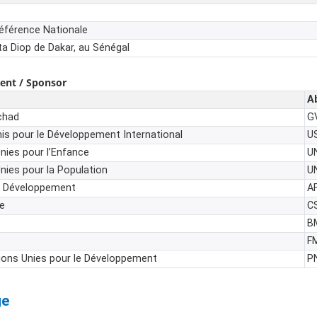
Référence Nationale
ta Diop de Dakar, au Sénégal
ent / Sponsor
A
chad
G
is pour le Développement International
U
nies pour l’Enfance
U
nies pour la Population
U
e Développement
A
e
C
B
F
ons Unies pour le Développement
P
ge