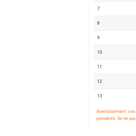
7
8
9
10
11
12
13
Avertissement: ces 
pondérés. Ils ne pe