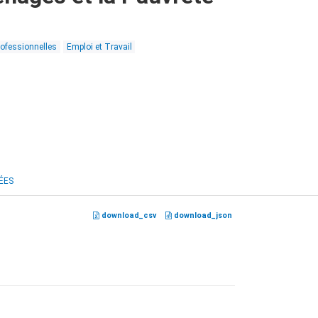
rofessionnelles
Emploi et Travail
ÉES
download_csv
download_json