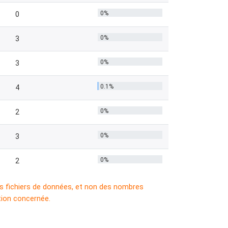
0%
0
0%
3
0%
3
0.1%
4
0%
2
0%
3
0%
2
es fichiers de données, et non des nombres
tion concernée.