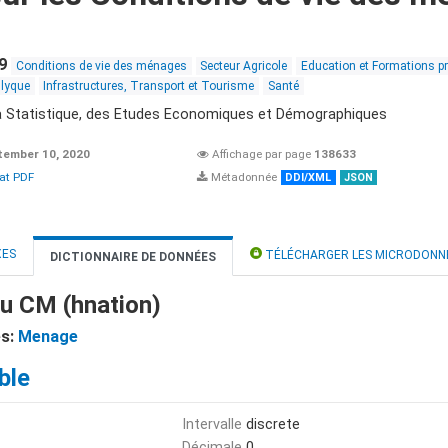
9
Conditions de vie des ménages
Secteur Agricole
Education et Formations p
ulyque
Infrastructures, Transport et Tourisme
Santé
 la Statistique, des Etudes Economiques et Démographiques
tember 10, 2020
Affichage par page
138633
at PDF
Métadonnée
DDI/XML
JSON
XES
TÉLÉCHARGER LES MICRODONN
DICTIONNAIRE DE DONNÉES
du CM (hnation)
es:
Menage
ble
Intervalle
discrete
Décimale
0