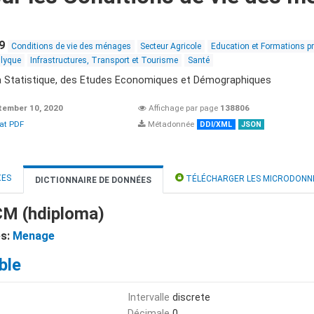
9
Conditions de vie des ménages
Secteur Agricole
Education et Formations p
ulyque
Infrastructures, Transport et Tourisme
Santé
 la Statistique, des Etudes Economiques et Démographiques
tember 10, 2020
Affichage par page
138806
at PDF
Métadonnée
DDI/XML
JSON
XES
TÉLÉCHARGER LES MICRODONN
DICTIONNAIRE DE DONNÉES
CM (hdiploma)
es:
Menage
ble
Intervalle
discrete
Décimale
0