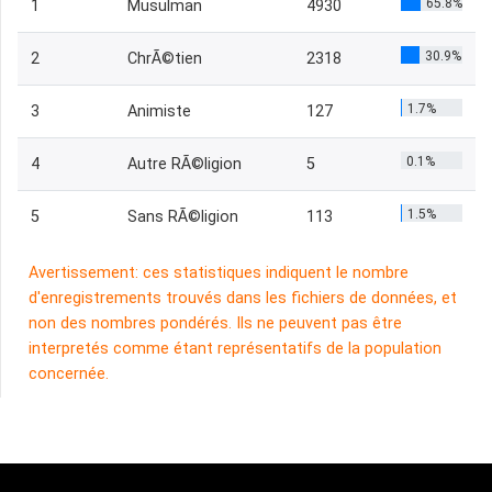
65.8%
1
Musulman
4930
30.9%
2
ChrÃ©tien
2318
1.7%
3
Animiste
127
0.1%
4
Autre RÃ©ligion
5
1.5%
5
Sans RÃ©ligion
113
Avertissement: ces statistiques indiquent le nombre
d'enregistrements trouvés dans les fichiers de données, et
non des nombres pondérés. Ils ne peuvent pas être
interpretés comme étant représentatifs de la population
concernée.